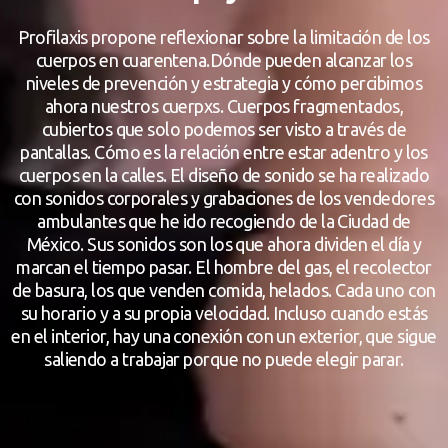
Profilaxis propone reflexionar sobre la limitación de los
cuerpos en cuarentena.Dónde pueden alcanzar los
niveles de prevención y estrategia y cómo percibimos
ahora nuestros cuerpxs. Cuerpos fragmentados,
cubiertos que solo podemos ser visto a través de
pantallas. Cómo es la relación entre estar adentro y los
cuerpos en la calles. El diseño de sonido se ha realizado
con sonidos corporales y grabaciones de los vendedores
ambulantes que he ido recogiendo de la Ciudad de
México. Sus sonidos son los que ahora dividen el día y
marcan el tiempo pasar. El hombre del gas, el recolector
de basura, los que venden comida, helados. Cada uno con
su horario y a su propia velocidad. Incluso cuando estás
en el interior, hay una conexión con un exterior, que sigue
saliendo a trabajar porque no puede elegir parar.